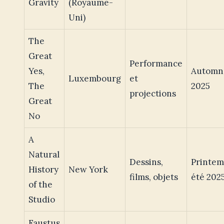
Gravity
(Royaume-
Uni)
The
Great
Performance
Yes,
Automn
Luxembourg
et
The
2025
projections
Great
No
A
Natural
Dessins,
Printem
History
New York
films, objets
été 202
of the
Studio
Faustus