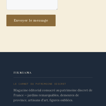
Envoyer le message
FIRMIANA
LE CARNET DU PATRIMOINE DISCRET
Magazine éditorial consacré au patrimoine discret de
France — jardins remarquables, demeures de
province, artisans d'art, figures oubliées.