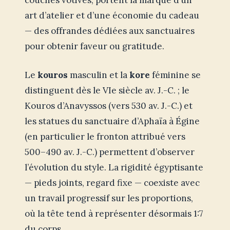
couches votives, portent la marque d’un
art d’atelier et d’une économie du cadeau
— des offrandes dédiées aux sanctuaires
pour obtenir faveur ou gratitude.
Le
kouros
masculin et la
kore
féminine se
distinguent dès le VIe siècle av. J.-C. ; le
Kouros d’Anavyssos (vers 530 av. J.-C.) et
les statues du sanctuaire d’Aphaïa à Égine
(en particulier le fronton attribué vers
500–490 av. J.-C.) permettent d’observer
l’évolution du style. La rigidité égyptisante
— pieds joints, regard fixe — coexiste avec
un travail progressif sur les proportions,
où la tête tend à représenter désormais 1:7
du corps.