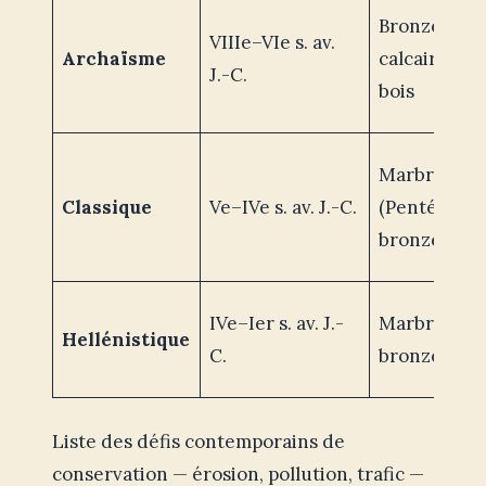
Bronze,
VIIIe–VIe s. av.
Archaïsme
calcaire,
J.-C.
bois
Marbre
Classique
Ve–IVe s. av. J.-C.
(Pentélique)
bronze
IVe–Ier s. av. J.-
Marbre,
Hellénistique
C.
bronze
Liste des défis contemporains de
conservation — érosion, pollution, trafic —