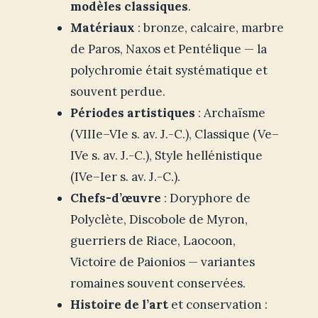
modèles classiques
.
Matériaux
: bronze, calcaire, marbre
de Paros, Naxos et Pentélique — la
polychromie était systématique et
souvent perdue.
Périodes artistiques
: Archaïsme
(VIIIe–VIe s. av. J.-C.), Classique (Ve–
IVe s. av. J.-C.), Style hellénistique
(IVe–Ier s. av. J.-C.).
Chefs-d’œuvre
: Doryphore de
Polyclète, Discobole de Myron,
guerriers de Riace, Laocoon,
Victoire de Paionios — variantes
romaines souvent conservées.
Histoire de l’art
et conservation :