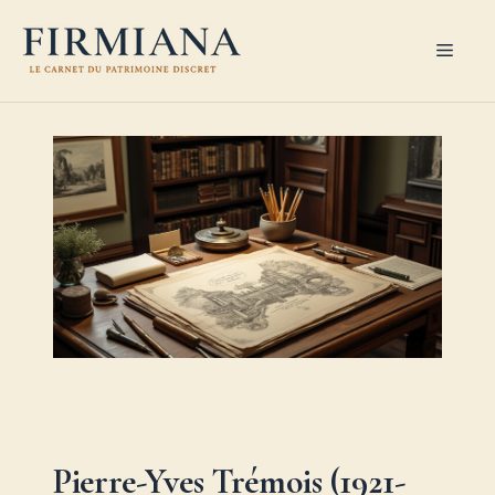
Aller
au
Men
contenu
Pierre-Yves Trémois (1921-