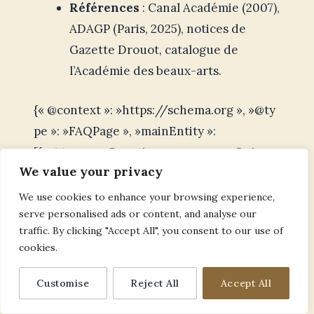
Références
: Canal Académie (2007),
ADAGP (Paris, 2025), notices de
Gazette Drouot, catalogue de
l’Académie des beaux-arts.
{« @context »: »https://schema.org », »@ty
pe »: »FAQPage », »mainEntity »:
[{« @type »: »Question », »name »: »Qui
We value your privacy
u00e9tait Pierre-Yves Tru00e9mois et
quelles techniques a-t-il
We use cookies to enhance your browsing experience,
privilu00e9giu00e9es
serve personalised ads or content, and analyse our
traffic. By clicking "Accept All", you consent to our use of
? », »acceptedAnswer »:
cookies.
{« @type »: »Answer », »text »: »Pierre-Yves
Tru00e9mois (1921u20132020) est un
Customise
Reject All
Accept All
dessinateur et graveur franu00e7ais