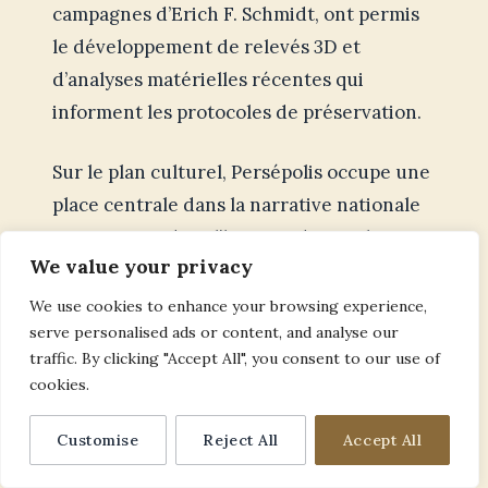
campagnes d’Erich F. Schmidt, ont permis
le développement de relevés 3D et
d’analyses matérielles récentes qui
informent les protocoles de préservation.
Sur le plan culturel, Persépolis occupe une
place centrale dans la narrative nationale
iranienne et dans l’histoire du Proche-
We value your privacy
Orient ancien. Les tablettes
administratives continuent d’alimenter
We use cookies to enhance your browsing experience,
serve personalised ads or content, and analyse our
des recherches en histoire économique ;
traffic. By clicking "Accept All", you consent to our use of
de nouvelles publications issues d’archives
cookies.
de fouilles (Publications of the Oriental
Institute) paraissent régulièrement. En
Customise
Reject All
Accept All
2026, les collaborations universitaires et la