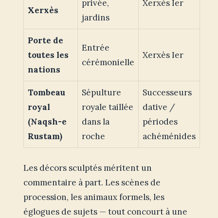
privée,
Xerxès Ier
Xerxès
jardins
Porte de
Entrée
toutes les
Xerxès Ier
cérémonielle
nations
Tombeau
Sépulture
Successeurs
royal
royale taillée
dative /
(Naqsh-e
dans la
périodes
Rustam)
roche
achéménides
Les décors sculptés méritent un
commentaire à part. Les scènes de
procession, les animaux formels, les
églogues de sujets — tout concourt à une