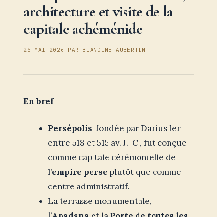
architecture et visite de la
capitale achéménide
25 MAI 2026
PAR
BLANDINE AUBERTIN
En bref
Persépolis
, fondée par Darius Ier
entre 518 et 515 av. J.-C., fut conçue
comme capitale cérémonielle de
l’
empire perse
plutôt que comme
centre administratif.
La terrasse monumentale,
l’
Apadana
et la
Porte de toutes les