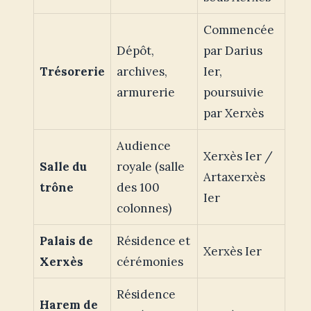
Commencée
Dépôt,
par Darius
Trésorerie
archives,
Ier,
armurerie
poursuivie
par Xerxès
Audience
Xerxès Ier /
Salle du
royale (salle
Artaxerxès
trône
des 100
Ier
colonnes)
Palais de
Résidence et
Xerxès Ier
Xerxès
cérémonies
Résidence
Harem de