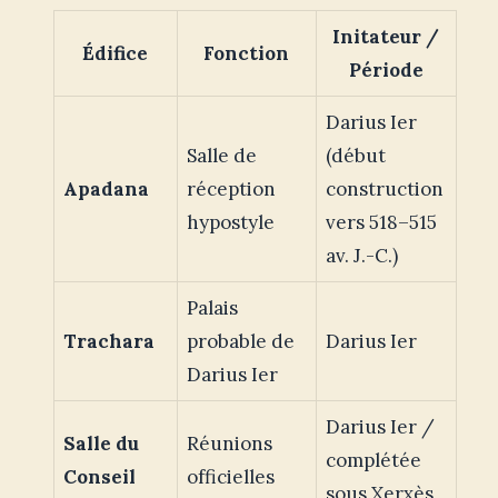
Initateur /
Édifice
Fonction
Période
Darius Ier
Salle de
(début
Apadana
réception
construction
hypostyle
vers 518–515
av. J.-C.)
Palais
Trachara
probable de
Darius Ier
Darius Ier
Darius Ier /
Salle du
Réunions
complétée
Conseil
officielles
sous Xerxès