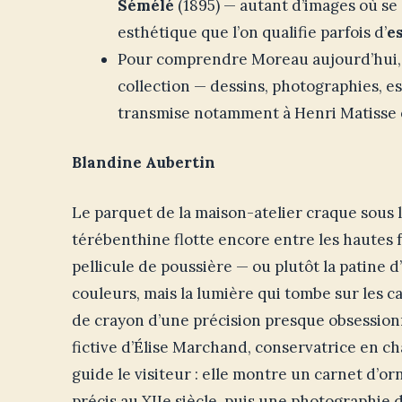
Sémélé
(1895) — autant d’images où s
esthétique que l’on qualifie parfois d’
e
Pour comprendre Moreau aujourd’hui, i
collection — dessins, photographies, 
transmise notamment à Henri Matisse 
Blandine Aubertin
Le parquet de la maison-atelier craque sous le
térébenthine flotte encore entre les hautes 
pellicule de poussière — ou plutôt la patine 
couleurs, mais la lumière qui tombe sur les cad
de crayon d’une précision presque obsessionne
fictive d’Élise Marchand, conservatrice en ch
guide le visiteur : elle montre un carnet d’o
précis au XIIe siècle, puis une photographie d