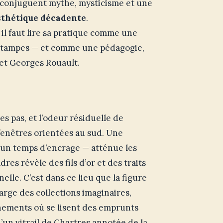
e conjuguent mythe, mysticisme et une
sthétique décadente
.
l faut lire sa pratique comme une
estampes — et comme une pédagogie,
et Georges Rouault.
s pas, et l’odeur résiduelle de
fenêtres orientées au sud. Une
d’un temps d’encrage — atténue les
res révèle des fils d’or et des traits
lle. C’est dans ce lieu que la figure
arge des collections imaginaires,
rnements où se lisent des emprunts
’un vitrail de Chartres annotée de la