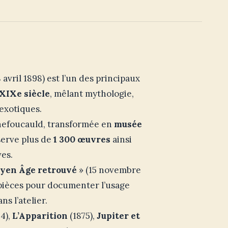
8 avril 1898) est l’un des principaux
XIXe siècle
, mêlant mythologie,
exotiques.
chefoucauld, transformée en
musée
nserve plus de
1 300 œuvres
ainsi
ves.
yen Âge retrouvé
» (15 novembre
 pièces pour documenter l’usage
s l’atelier.
4),
L’Apparition
(1875),
Jupiter et