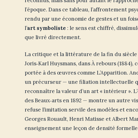
reconnus, mais sans pour autant le rapproch
l’époque. Dans ce tableau, l’affrontement ps
rendu par une économie de gestes et un foi
l’
art symboliste
: le sens est chiffré, dissim
que livré directement.
La critique et la littérature de la fin du siècl
Joris‑Karl Huysmans, dans À rebours (1884), 
portée à des œuvres comme L’Apparition. And
un précurseur — une filiation intellectuelle
reconnaître la valeur d’un art « intérieur ». 
des Beaux‑arts en 1892 — montre un autre visag
refuse l’imitation servile des modèles et enco
Georges Rouault, Henri Matisse et Albert Mar
enseignement une leçon de densité formelle