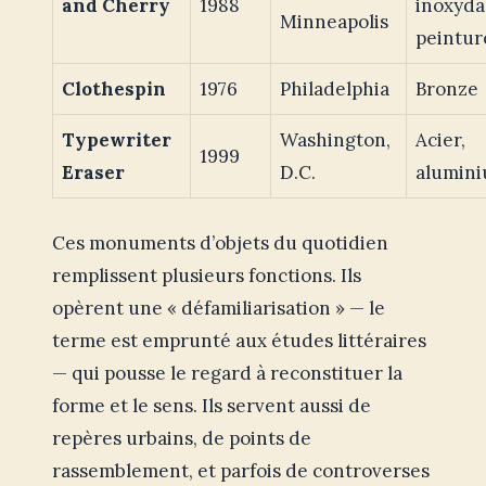
and Cherry
1988
inoxyda
Minneapolis
peintur
Clothespin
1976
Philadelphia
Bronze
Typewriter
Washington,
Acier,
1999
Eraser
D.C.
alumin
Ces monuments d’objets du quotidien
remplissent plusieurs fonctions. Ils
opèrent une « défamiliarisation » — le
terme est emprunté aux études littéraires
— qui pousse le regard à reconstituer la
forme et le sens. Ils servent aussi de
repères urbains, de points de
rassemblement, et parfois de controverses