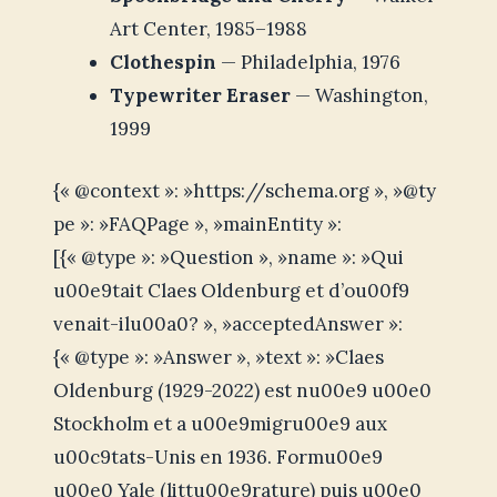
Art Center, 1985–1988
Clothespin
— Philadelphia, 1976
Typewriter Eraser
— Washington,
1999
{« @context »: »https://schema.org », »@ty
pe »: »FAQPage », »mainEntity »:
[{« @type »: »Question », »name »: »Qui
u00e9tait Claes Oldenburg et d’ou00f9
venait-ilu00a0? », »acceptedAnswer »:
{« @type »: »Answer », »text »: »Claes
Oldenburg (1929-2022) est nu00e9 u00e0
Stockholm et a u00e9migru00e9 aux
u00c9tats-Unis en 1936. Formu00e9
u00e0 Yale (littu00e9rature) puis u00e0