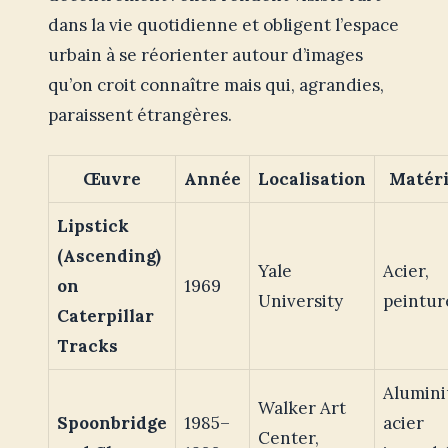
dans la vie quotidienne et obligent l’espace
urbain à se réorienter autour d’images
qu’on croit connaître mais qui, agrandies,
paraissent étrangères.
Œuvre
Année
Localisation
Matér
Lipstick
(Ascending)
Yale
Acier,
on
1969
University
peintur
Caterpillar
Tracks
Alumin
Walker Art
Spoonbridge
1985–
acier
Center,