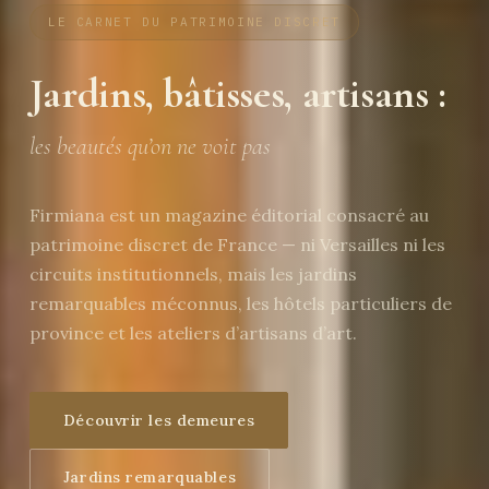
LE CARNET DU PATRIMOINE DISCRET
Jardins, bâtisses, artisans :
les beautés qu’on ne voit pas
Firmiana est un magazine éditorial consacré au
patrimoine discret de France — ni Versailles ni les
circuits institutionnels, mais les jardins
remarquables méconnus, les hôtels particuliers de
province et les ateliers d’artisans d’art.
Découvrir les demeures
Jardins remarquables