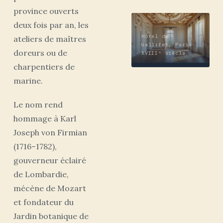
province ouverts
deux fois par an, les
Hôtel de
ateliers de maîtres
Gallifet, Paris ·
doreurs ou de
XVIIIᵉ siècle
charpentiers de
marine.
Le nom rend
hommage à Karl
Joseph von Firmian
(1716–1782),
gouverneur éclairé
de Lombardie,
mécène de Mozart
et fondateur du
Jardin botanique de