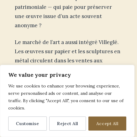
patrimoniale — qui paie pour préserver
une œuvre issue d’un acte souvent
anonyme ?
Le marché de l’art a aussi intégré Villeglé.
Les œuvres sur papier et les sculptures en
métal circulent dans les ventes aux
enchères ; les catalogues de vente
We value your privacy
mentionnent systématiquement la date de
We use cookies to enhance your browsing experience,
collecte, la technique, et la possible
serve personalised ads or content, and analyse our
intervention restauratrice. La
traffic. By clicking "Accept All", you consent to our use of
transparence est devenue la norme, afin
cookies.
d’éviter des controverses sur
Customise
Reject All
Accept All
l’authenticité et la conservation.